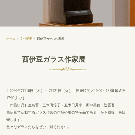
ホーム
文化活動
西伊豆ガラス作家展
西伊豆ガラス作家展
▷2026年7月16日（木）～ 7月21日（火）［開廊時間／10:00～18:00 最終日
17:00まで ］
［作品出品］生島賢・五木田淳子・五木田秀幸・田中美穂・辻晋吾
西伊豆で活動するガラス作家の作品や町の特産品である「かも風鈴」を販
売します。
色々なガラスたちをぜひご覧ください。