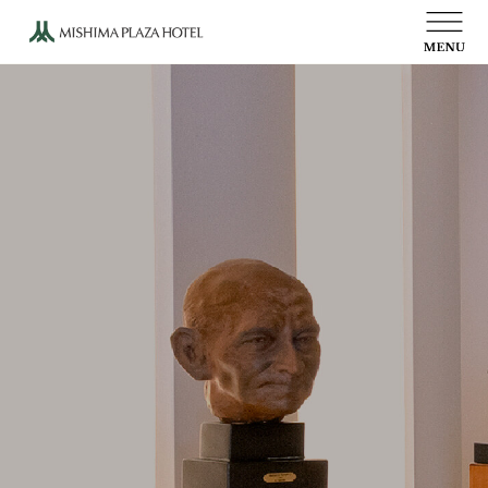
ウェディング
ご宴会
お食事
写真館
文化活動
オンラインショップ
会社概要
プレスルーム
物語
高田博厚彫刻プロムナード
当ホテルのご案内
採用情報
プライバシーポリシー
アクセス
お問い合わせ
受付時間 10:00～19:00