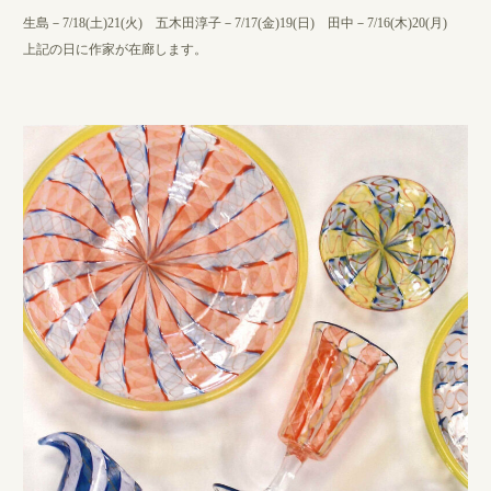
生島－7/18(土)21(火) 五木田淳子－7/17(金)19(日) 田中－7/16(木)20(月)
上記の日に作家が在廊します。