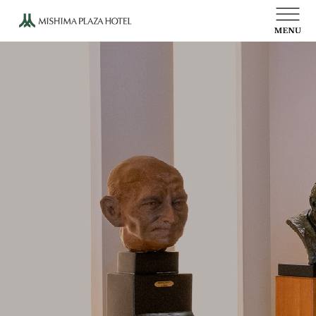
ウェディング
ご宴会
お食事
写真館
文化活動
オンラインショップ
会社概要
プレスルーム
物語
高田博厚彫刻プロムナード
当ホテルのご案内
採用情報
プライバシーポリシー
アクセス
お問い合わせ
受付時間 10:00～19:00