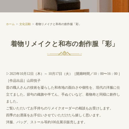
ホーム
文化活動
着物リメイクと和布の創作服「彩」
着物リメイクと和布の創作服「彩」
▷2023年10月12日（木）～ 10月17日（火）［開廊時間／10：00〜16：00 ］
［作品出品］山田悦子
昔の職人さんの技術を凝らした和布地の面白さや個性を、現代の洋服に仕
立てました。節句の織旗や半てん、手ぬぐいなど、着物布と同様に創作し
ました。
ご覧いただいてお手持ちのリメイクオーダーの相談もお受けします。
四季のお洒落をお手伝いさせていただけたら嬉しく思います。
洋服、バッグ、ストール等約100点展示販売します。