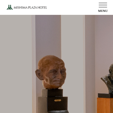
ウェディング
ご宴会
お食事
写真館
文化活動
オンラインショップ
会社概要
プレスルーム
物語
高田博厚彫刻プロムナード
当ホテルのご案内
採用情報
プライバシーポリシー
アクセス
お問い合わせ
受付時間 10:00～19:00