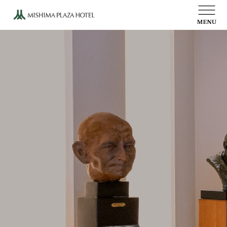
ウェディング
ご宴会
お食事
写真館
文化活動
オンラインショップ
会社概要
プレスルーム
物語
高田博厚彫刻プロムナード
当ホテルのご案内
採用情報
プライバシーポリシー
アクセス
お問い合わせ
受付時間 10:00～19:00