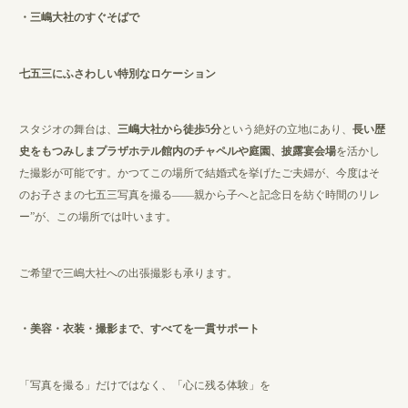
・三嶋大社のすぐそばで
七五三にふさわしい特別なロケーション
スタジオの舞台は、
三嶋大社から徒歩5分
という絶好の立地にあり、
長い歴
史をもつみしまプラザホテル館内のチャペルや庭園、披露宴会場
を活かし
た撮影が可能です。かつてこの場所で結婚式を挙げたご夫婦が、今度はそ
のお子さまの七五三写真を撮る——親から子へと記念日を紡ぐ時間のリレ
ー”が、この場所では叶います。
ご希望で三嶋大社への出張撮影も承ります。
・美容・衣装・撮影まで、すべてを一貫サポート
「写真を撮る」だけではなく、「心に残る体験」を