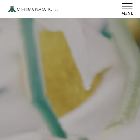
ウェディング
ご宴会
お食事
写真館
文化活動
オンラインショップ
会社概要
プレスルーム
物語
高田博厚彫刻プロムナード
当ホテルのご案内
採用情報
プライバシーポリシー
アクセス
お問い合わせ
受付時間 10:00～19:00